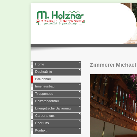
Zimmerei Michael
Home
Dachstühle
Balkonbau
Innenausbau
Treppenbau
Holzständerbau
Energetische Sanierung
Carports etc.
Über uns
Kontakt